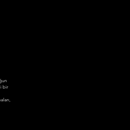
oğun
i bir
aları,