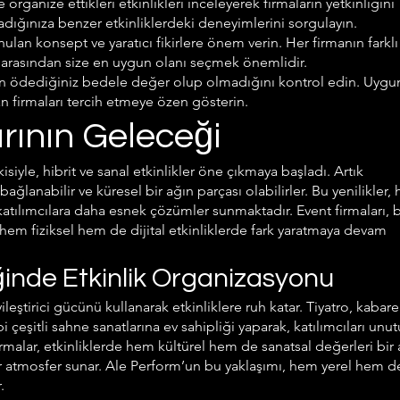
rganize ettikleri etkinlikleri inceleyerek firmaların yetkinliğini
ladığınıza benzer etkinliklerdeki deneyimlerini sorgulayın.
ulan konsept ve yaratıcı fikirlere önem verin. Her firmanın farklı
ar arasından size en uygun olanı seçmek önemlidir.
in ödediğiniz bedele değer olup olmadığını kontrol edin. Uygun
an firmaları tercih etmeye özen gösterin.
rının Geleceği
tkisiyle, hibrit ve sanal etkinlikler öne çıkmaya başladı. Artık
 bağlanabilir ve küresel bir ağın parçası olabilirler. Bu yenilikler,
tılımcılara daha esnek çözümler sunmaktadır. Event firmaları, 
hem fiziksel hem de dijital etkinliklerde fark yaratmaya devam
inde Etkinlik Organizasyonu
yileştirici gücünü kullanarak etkinliklere ruh katar. Tiyatro, kabare
bi çeşitli sahne sanatlarına ev sahipliği yaparak, katılımcıları unu
irmalar, etkinliklerde hem kültürel hem de sanatsal değerleri bir 
bir atmosfer sunar. Ale Perform’un bu yaklaşımı, hem yerel hem d
.