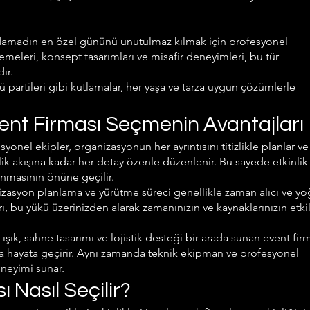
 damadın en özel gününü unutulmaz kılmak için profesyonel
meleri, konsept tasarımları ve misafir deneyimleri, bu tür
ır.
artileri gibi kutlamalar, her yaşa ve tarza uygun çözümlerle
vent Firması Seçmenin Avantajları
onel ekipler, organizasyonun her ayrıntısını titizlikle planlar ve
ik akışına kadar her detay özenle düzenlenir. Bu sayede etkinlik
nmasının önüne geçilir.
zasyon planlama ve yürütme süreci genellikle zaman alıcı ve y
arı, bu yükü üzerinizden alarak zamanınızın ve kaynaklarınızın etkil
şık, sahne tasarımı ve lojistik desteği bir arada sunan event firm
ışla hayata geçirir. Aynı zamanda teknik ekipman ve profesyonel
eneyimi sunar.
ı Nasıl Seçilir?