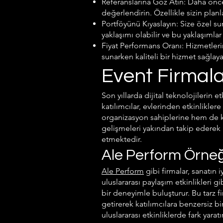
Referanslarına Göz Atın: Daha önce o
değerlendirin. Özellikle sizin plan
Portföyünü Kıyaslayın: Size özel sun
yaklaşımı olabilir ve bu yaklaşıml
Fiyat Performans Oranı: Hizmetler
sunarken kaliteli bir hizmet sağlay
Event Firmala
Son yıllarda dijital teknolojilerin e
katılımcılar, evlerinden etkinliklere
organizasyon sahiplerine hem de ka
gelişmeleri yakından takip ederek 
etmektedir.
Ale Perform Örneğ
Ale Perform
gibi firmalar, sanatın i
uluslararası paylaşım etkinlikleri gi
bir deneyimle buluşturur. Bu tarz f
getirerek katılımcılara benzersiz 
uluslararası etkinliklerde fark yaratır