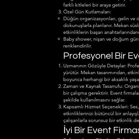
farklı kitleleri bir araya getirir.
Özel Gün Kutlamaları:
Düğün organizasyonları, gelin ve
dokunuşlarla planlanır. Mekan süsle
etkinliklerin başarı anahtarlarındand
Baby shower, nişan ve doğum günü p
renklendirilir.
Profesyonel Bir E
Uzmanının Gözüyle Detaylar: Profesy
yürütür. Mekan tasarımından, etkinl
boyunca herhangi bir aksaklık yaşa
Zaman ve Kaynak Tasarrufu: Organi
bir çalışma gerektirir. Event firmal
şekilde kullanılmasını sağlar.
Kapsamlı Hizmet Seçenekleri: Ses, ı
etkinliklerinizi bütüncül bir anlay
çalışanlarla sorunsuz bir etkinlik d
İyi Bir Event Firmas