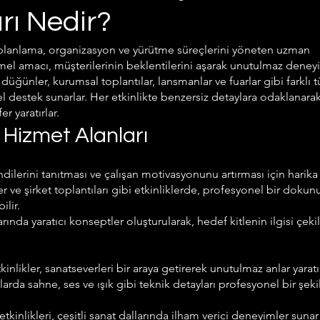
rı Nedir?
rin planlama, organizasyon ve yürütme süreçlerini yöneten uzman
emel amacı, müşterilerinin beklentilerini aşarak unutulmaz deney
düğünler, kurumsal toplantılar, lansmanlar ve fuarlar gibi farklı 
l destek sunarlar. Her etkinlikte benzersiz detaylara odaklanarak
er yaratırlar.
 Hizmet Alanları
ndilerini tanıtması ve çalışan motivasyonunu artırması için harika 
er ve şirket toplantıları gibi etkinliklerde, profesyonel bir dokunu
ilir.
ında yaratıcı konseptler oluşturularak, hedef kitlenin ilgisi çekil
tkinlikler, sanatseverleri bir araya getirerek unutulmaz anlar yaratı
larda sahne, ses ve ışık gibi teknik detayları profesyonel bir şek
etkinlikleri, çeşitli sanat dallarında ilham verici deneyimler sunar