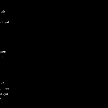
 bir
 fiyat
 hem
bu
 ve
tulmaz
araya
e