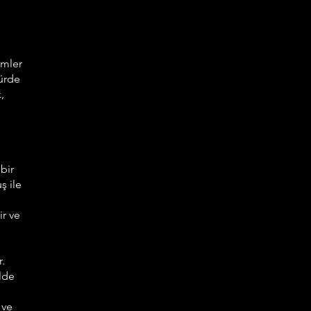
imler
türde
,
bir
ş ile
ir ve
r.
ilde
 ve